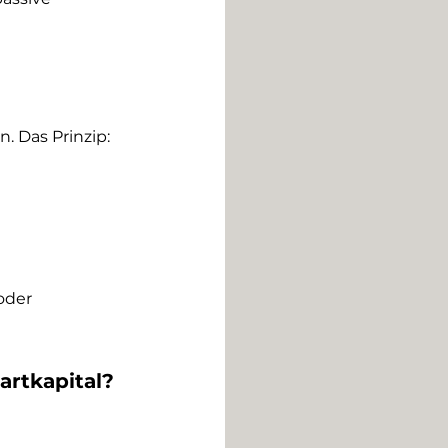
 Das Prinzip: 
oder 
artkapital?