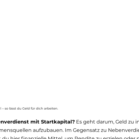
 – so lässt du Geld für dich arbeiten.
verdienst mit Startkapital?
 Es geht darum, Geld zu i
ensquellen aufzubauen. Im Gegensatz zu Nebenverdi
 du hier finanzielle Mittel, um Rendite zu erzielen oder 