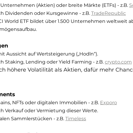
n Unternehmen (Aktien) oder breite Märkte (ETFs) - z.B. 
S
 Dividenden oder Kursgewinne - z.B. 
TradeRepublic
CI World ETF bildet über 1.500 Unternehmen weltweit ab 
ermögensaufbau.
gen
it Aussicht auf Wertsteigerung („Hodln“).
Staking, Lending oder Yield Farming - z.B. 
crypto.com
ich höhere Volatilität als Aktien, dafür mehr Chanc
tments
ns, NFTs oder digitalen Immobilien - z.B. 
Exporo
 Verkauf oder Vermietung dieser Werte.
alen Sammlerstücken - z.B. 
Timeless