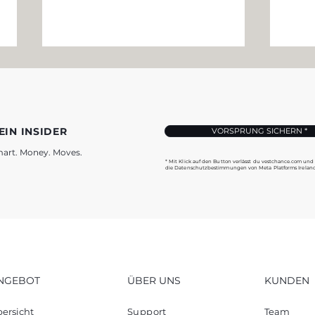
EIN INSIDER
VORSPRUNG SICHERN *
art. Money. Moves.
* Mit Klick auf den Button verlässt du vestchance.com und
die Datenschutzbestimmungen von Meta Platforms Ireland
Nebenverdienst ohne
Zins
Startkapital – Der
größ
umfassende Guide für
Ver
den einfachen Start
einf
NGEBOT
ÜBER UNS
KUNDEN
ersicht
Support
Team