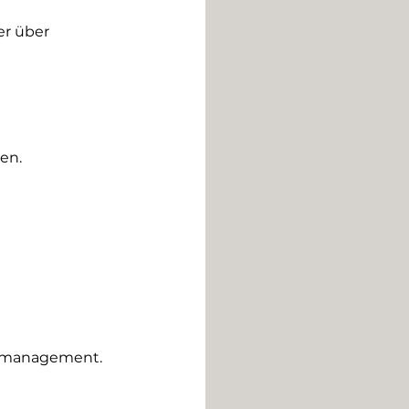
er über 
en.
ikomanagement.