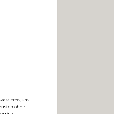
nvestieren, um 
ensten ohne 
passive 