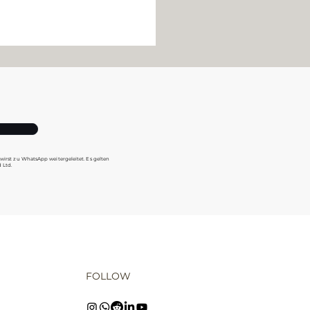
 wirst zu WhatsApp weitergeleitet. Es gelten
 Ltd.
eszinseffekt – Der
te Trick beim
mögensaufbau
ach erklärt
FOLLOW