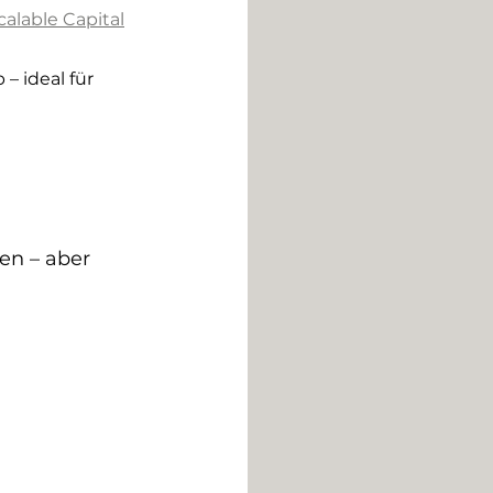
calable Capital
– ideal für 
en – aber 