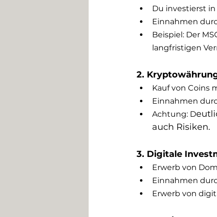
Du investierst i
Einnahmen durch
Beispiel: Der MS
langfristigen V
2. Kryptowährun
Kauf von Coins m
Einnahmen durch 
eutl
Achtung: D
auch Risiken.
3. Digitale Inves
Erwerb von Domai
Einnahmen durch
Erwerb von digit