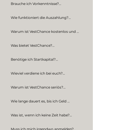
arbeiten nur mit seriösen Partnern. 
Brauche ich Vorkenntnisse?

Deine Daten behandeln wir DSGVO-
Nein. VestChance richtet sich auch an 
konform. Die Nutzung ist freiwillig und 
Einsteiger, mit einfachen und 
unverbindlich.
Wie funktioniert die Auszahlung?

verständlichen Anleitungen.
Auszahlungen erfolgen je nach Anbieter 
meist per PayPal, Banküberweisung 
Warum ist VestChance kostenlos und 
oder Gutschein. Details findest du beim 
frei zugänglich?

jeweiligen Angebot.
Wir erhalten Provisionen von Partnern 
Was bietet VestChance?

und setzen auf Transparenz. Die 
VestChance zeigt geprüfte 
Plattform bleibt für alle frei und 
Nebenverdienste und Möglichkeiten für 
werbefrei.
Benötige ich Startkapital?

passives Einkommen. Ein Selbsttest hilft 
Viele Nebenverdienste funktionieren 
dir, das passende Modell zu finden. 
ohne Kapital. Wenn du möchtest, kannst 
Zusätzlich bieten wir 
Wieviel verdiene ich bei euch?

du auch Modelle mit Kapital wählen.
Partnerprogramme und Blogartikel.
Je nach Modell sind 50–300 € monatlich 
realistisch. Mit passiven Modellen ist 
Warum ist VestChance seriös?

auch mehr möglich.
Unsere Empfehlungen sind selbst 
getestet und transparent. Es gibt keine 
Wie lange dauert es, bis ich Geld 
versteckten Kosten.
verdiene?

Viele Nebenverdienste sind in 15–30 
Was ist, wenn ich keine Zeit habe?

Minuten startklar. Erste Einnahmen sind 
VestChance bietet viele passive 
oft am selben oder nächsten Tag 
Möglichkeiten, die kaum Zeit benötigen.
möglich.
Muss ich mich irgendwo anmelden?
