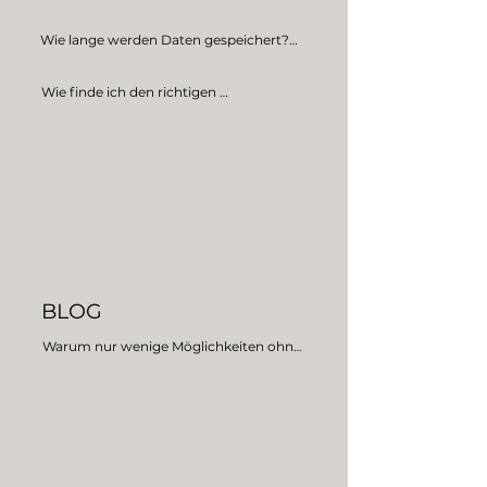
Wie lange werden Daten gespeichert?

Daten werden DSGVO-konform 30 Tage 
anonym gespeichert und nur für interne 
Wie finde ich den richtigen 
Statistiken genutzt.
Nebenverdienst?

Nutze den kostenlosen Selbsttest mit 4 
Fragen, der dir das beste Modell für dich 
zeigt.
BLOG
Warum nur wenige Möglichkeiten ohne 
Kapitaleinsatz?

Solche Angebote sind selten. Wir zeigen 
nur geprüfte und seriöse Varianten, die 
wir selbst nutzen.