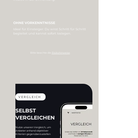
OHNE VORKENNTNISSE
Ideal für Einsteiger: Du wirst Schritt für Schritt
begleitet und kannst sofort loslegen.
Bitte beachte die
Risikohinweise
.
VERGLEICH
SELBST
VERGLEICHEN
Nutze unseren Vergleich, um
Anbieter anhand objektiver
Kriterien gegenüberzustellen