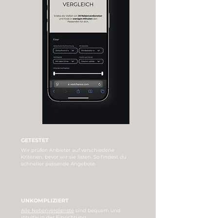
GETESTET
Wir prüfen Anbieter auf verschiedene
Kriterien, bevor wir sie listen. So findest du
schneller passende Angebote.
UNKOMPLIZIERT
Alle Nebenverdienste
sind bequem und
intuitiv in der Einrichtung.