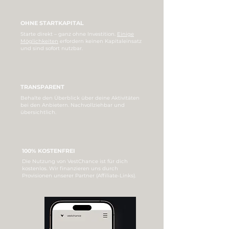
OHNE STARTKAPITAL
Starte direkt – ganz ohne Investition.
Einige
Möglichkeiten
erfordern keinen Kapitaleinsatz
und sind sofort nutzbar.
TRANSPARENT
Behalte den Überblick über deine Aktivitäten
bei den Anbietern. Nachvollziehbar und
übersichtlich.
100% KOSTENFREI
Die Nutzung von VestChance ist für dich
kostenlos. Wir finanzieren uns durch
Provisionen unserer Partner (Affiliate-Links).