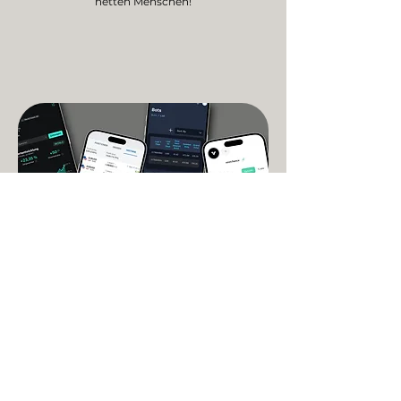
netten Menschen!
STARTE JETZT
- MIT
VESTCHANCE
VestChance ist deine
Vergleichsplattform für Passive