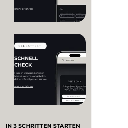
mehr erfahren
SELBSTTEST
SCHNELL
CHECK
Finde in wenigen Schritten
heraus, welches Angebot zu
deinem Profil passen könnte.
mehr erfahren
IN 3 SCHRITTEN STARTEN