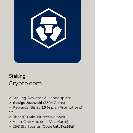
Staking
Crypto.com
✓ Staking-Rewards & Handelsplatz
✓
riesige Auswahl
(250+ Coins)
✓ Rewards: Bis zu
20 %
p.a. (Promotions)
***
✓ über 100 Mio. Nutzer weltweit
✓ All-in-One App (inkl. Visa Karte)
✓ 25€ Startbonus (Code
tnty3xs55u
)