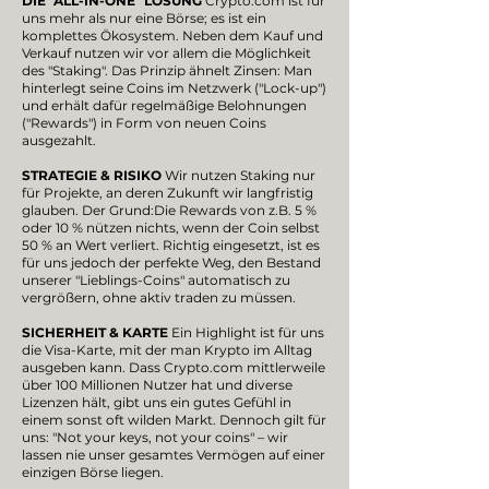
DIE "ALL-IN-ONE" LÖSUNG
Crypto.com ist für
uns mehr als nur eine Börse; es ist ein
komplettes Ökosystem. Neben dem Kauf und
Verkauf nutzen wir vor allem die Möglichkeit
des "Staking". Das Prinzip ähnelt Zinsen: Man
hinterlegt seine Coins im Netzwerk ("Lock-up")
und erhält dafür regelmäßige Belohnungen
("Rewards") in Form von neuen Coins
ausgezahlt.
STRATEGIE & RISIKO
Wir nutzen Staking nur
für Projekte, an deren Zukunft wir langfristig
glauben. Der Grund:Die Rewards von z.B. 5 %
oder 10 % nützen nichts, wenn der Coin selbst
50 % an Wert verliert. Richtig eingesetzt, ist es
für uns jedoch der perfekte Weg, den Bestand
unserer "Lieblings-Coins" automatisch zu
vergrößern, ohne aktiv traden zu müssen.
SICHERHEIT & KARTE
Ein Highlight ist für uns
die Visa-Karte, mit der man Krypto im Alltag
ausgeben kann. Dass Crypto.com mittlerweile
über 100 Millionen Nutzer hat und diverse
Lizenzen hält, gibt uns ein gutes Gefühl in
einem sonst oft wilden Markt. Dennoch gilt für
uns: "Not your keys, not your coins" – wir
lassen nie unser gesamtes Vermögen auf einer
einzigen Börse liegen.