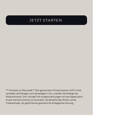
JETZT STARTEN
*** Hinweis zu Rewards:** Die genannten Prozentwerte (APY) sind
variabel und hängen vom jeweiligen Coin und der Marktlage ab.​​
Risikohinweis: Der Handel mit Kryptowährungen ist hochspekulativ.
Kurse können extrem schwanken. Es besteht das Risiko eines
Totalverlusts. Es greift keine gesetzliche Einlagensicherung.