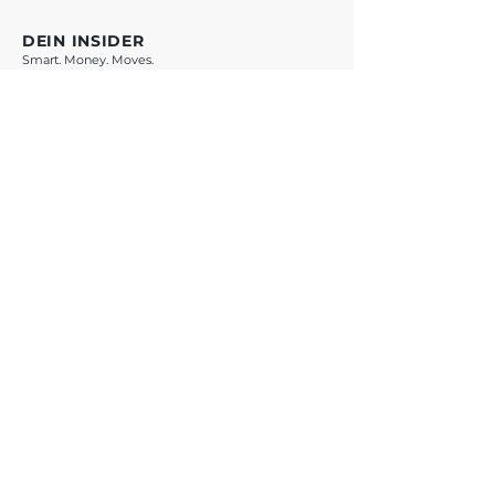
DEIN INSIDER
Smart. Money. Moves.
VORSPRUNG SICHERN *
* Mit Klick auf den Button verlässt du vestchance.com und wirst zu
WhatsApp weitergeleitet. Es gelten die Datenschutzbestimmungen von
Meta Platforms Ireland Ltd.
ANGEBOTE
Übersicht
Teste Dich