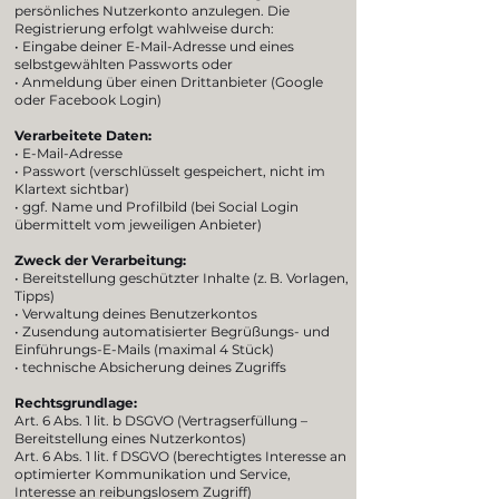
persönliches Nutzerkonto anzulegen. Die
Registrierung erfolgt wahlweise durch:
• Eingabe deiner E-Mail-Adresse und eines
selbstgewählten Passworts oder
• Anmeldung über einen Drittanbieter (Google
oder Facebook Login)
Verarbeitete Daten:
• E-Mail-Adresse
• Passwort (verschlüsselt gespeichert, nicht im
Klartext sichtbar)
• ggf. Name und Profilbild (bei Social Login
übermittelt vom jeweiligen Anbieter)
Zweck der Verarbeitung:
• Bereitstellung geschützter Inhalte (z. B. Vorlagen,
Tipps)
• Verwaltung deines Benutzerkontos
• Zusendung automatisierter Begrüßungs- und
Einführungs-E-Mails (maximal 4 Stück)
• technische Absicherung deines Zugriffs
Rechtsgrundlage:
Art. 6 Abs. 1 lit. b DSGVO (Vertragserfüllung –
Bereitstellung eines Nutzerkontos)
Art. 6 Abs. 1 lit. f DSGVO (berechtigtes Interesse an
optimierter Kommunikation und Service,
Interesse an reibungslosem Zugriff)