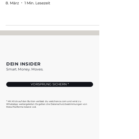
8. März
1 Min. Lesezeit
DEIN INSIDER
Smart. Money. Moves.
VORSPRUNG SICHERN *
* Mit Klick auf den Button verlässt du vestchance.com und wirst zu
WhatsApp weitergeleitet. Es gelten die Datenschutzbestimmungen von
Meta Platforms Ireland Ltd.