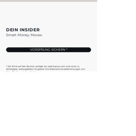
DEIN INSIDER
Smart. Money. Moves.
VORSPRUNG SICHERN *
* Mit Klick auf den Button verlässt du vestchance.com und wirst zu
WhatsApp weitergeleitet. Es gelten die Datenschutzbestimmungen von
Meta Platforms Ireland Ltd.
ANGEBOTE