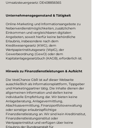
Umsatzsteuergesetz:
DE408856565
Unternehmensgegenstand & Tätigkeit
Online-Marketing und Informationsangebote zu
Nebenverdienstmöglichkeiten, zusätzlichem
Einkommen und vergleichbaren digitalen
Angeboten, soweit hierfür keine behördliche
Erlaubnis, insbesondere nach dem
Kreditwesengesetz (KWG), dem
Wertpapierinstitutsgesetz (WpIG), der
Gewerbeordnung (GewO) oder dem
Kapitalanlagegesetzbuch (KAGB), erforderlich ist.
Hinweis zu Finanzdienstleistungen & Aufsicht
Die VestChance GbR ist auf dieser Webseite
ausschließlich als Informationsplattform, Tippgeber
und Marketingpartner tätig. Die Inhalte dienen der
allgemeinen Information und stellen keine
individuelle Empfehlung dar. Wir bieten keine
Anlageberatung, Anlagevermittlung,
Abschlussvermittlung, Finanzportfolioverwaltung
oder sonstige erlaubnispflichtige
Finanzdienstleistung an. Wir sind kein Kreditinstitut,
Finanzdienstleistungsinstitut oder
Wertpapierinstitut und verfügen über keine
Erlaubnis der Bundesanstalt für