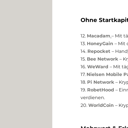
Ohne Startkapit
12. 
Macadam
– Mit t
13. 
HoneyGain 
– Mit
14. 
Repocket 
– Hand
15. 
Bee Network
 – 
16. 
WeWard 
– Mit tä
17. 
Nielsen Mobile P
18. 
Pi Network
 – Kr
19. 
RobetHood 
– Ein
verdienen.
20. 
WorldCoin 
– Kry