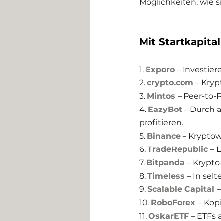
Möglichkeiten, wie si
Mit Startkapital
1. 
Exporo
 – Investie
2. 
crypto.com
 – Kry
3. 
Mintos
– Peer-to-
4. 
EazyBot
 – Durch 
profitieren.
5. 
Binance
– Krypto
6. 
TradeRepublic 
– 
7. 
Bitpanda 
– Krypto
8. 
Timeless 
– In sel
9. 
Scalable Capital 
10. 
RoboForex 
– Kopi
11. 
OskarETF
 – ETFs