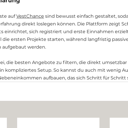
lärung
te auf 
VestChance
 sind bewusst einfach gestaltet, sod
fahrung direkt loslegen können. Die Plattform zeigt Schri
 einrichtet, sich registriert und erste Einnahmen erziel
l die ersten Projekte starten, während langfristig passive
 aufgebaut werden.
i, die besten Angebote zu filtern, die direkt umsetzbar 
kein kompliziertes Setup. So kannst du auch mit wenig 
 Nebeneinkommen aufbauen, das sich Schritt für Schritt s