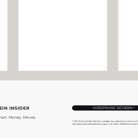
EIN INSIDER
VORSPRUNG SICHERN *
art. Money. Moves.
* Mit Klick auf den Button verlässt du vestchance.com und
die Datenschutzbestimmungen von Meta Platforms Ireland
Passives Einkommen –
Robe