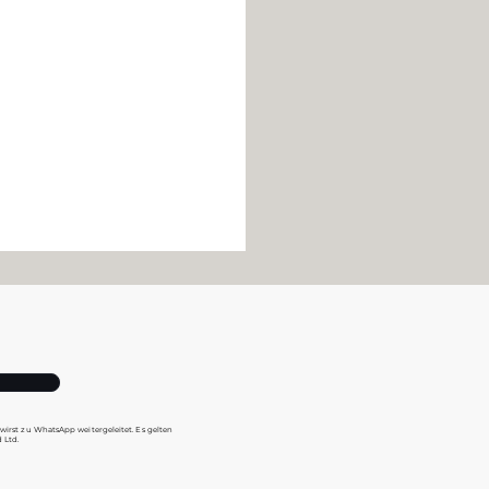
 wirst zu WhatsApp weitergeleitet. Es gelten
 Ltd.
tHood: Risikofreies