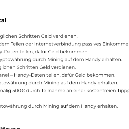
al
äglichen Schritten Geld verdienen.
 dem Teilen der Internetverbindung passives Einkomme
y-Daten teilen, dafür Geld bekommen.
Kryptowährung durch Mining auf dem Handy erhalten.
glichen Schritten Geld verdienen.
anel
 – Handy-Daten teilen, dafür Geld bekommen.
yptowährung durch Mining auf dem Handy erhalten.
malig 500€ durch Teilnahme an einer kostenfreien Tipp
ptowährung durch Mining auf dem Handy erhalten.