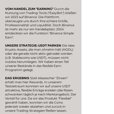
VOM HANDEL ZUM "EARNING"
Durch die
Nutzung von Trading-Tools ("EazyBot") stießen
wir 2023 auf Binance. Die Plattform
überzeugte uns durch ihre schiere Größe,
Professionalität und Liquidität. Doch Binance
ist mehr als nur ein Handelsplatz: 2024
entdeckten wir die Funktion "Binance Simple
Earn".
UNSERE STRATEGIE: USDT PARKEN
Die Idee:
Krypto-Assets, die man ohnehin hält (HODL)
oder die gerade nicht aktiv getradet werden
(z.B. Stablecoins wie USDT), müssen nicht
nutzlos herumliegen. Wir haben einen Teil
unserer Bestände in das flexible Earn-
Programm gelegt.
DAS ERGEBNIS
Statt klassischer "Zinsen"
erhält man hier Rewards. In unserem
Testzeitraum konnten wir auf unsere USDT
attraktive, flexible Erträge erzielen (die Raten
schwanken täglich je nach Marktangebot). Der
Vorteil für uns: Da wir das Produkt "Flexibel"
gewählt haben, konnten wir die Coins
jederzeit wieder abziehen und zurück in
unsere Trading-Strategien fließen lassen.