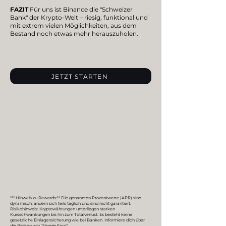
FAZIT
Für uns ist Binance die "Schweizer
Bank" der Krypto-Welt – riesig, funktional und
mit extrem vielen Möglichkeiten, aus dem
Bestand noch etwas mehr herauszuholen.
JETZT STARTEN
*** Hinweis zu Rewards:** Die genannten Prozentwerte (APR) sind
dynamisch, ändern sich teils täglich und sind nicht garantiert.
Risikohinweis: Kryptowährungen unterliegen starken
Kursschwankungen bis hin zum Totalverlust. Es besteht keine
gesetzliche Einlagensicherung wie bei Banken. Informiere dich über
die Risiken von "Simple Earn".