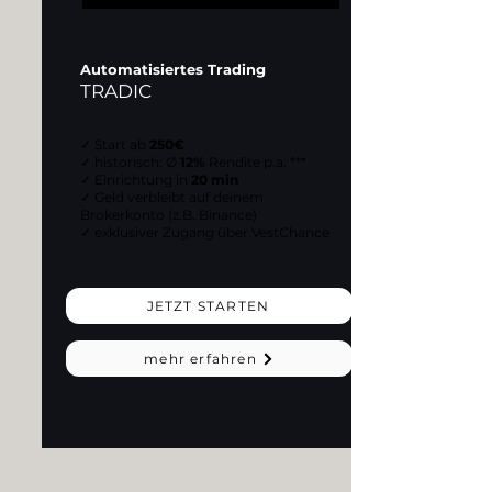
Automatisiertes Trading
TRADIC
✓
Start
ab
250€
✓ historisch: Ø
12%
Rendite p.a. ***
✓ Einrichtung in
20 min
✓ Geld verbleibt auf deinem
Brokerkonto (z.B. Binance)
✓ exklusiver Zugang über VestChance
JETZT STARTEN
mehr erfahren