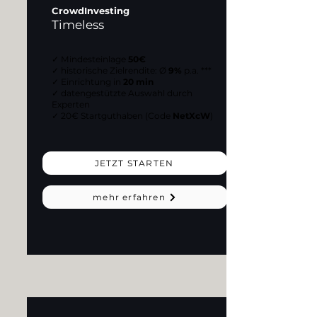
CrowdInvesting
Timeless
✓ Mindesteinlage
50€
✓ historische Zielrendite: Ø
9%
p.a. ***
✓ Einrichtung in
20 min
✓ datengestützte Auswahl durch
Experten
✓ 20€ Startguthaben (Code
NetXcW
)
JETZT STARTEN
mehr erfahren