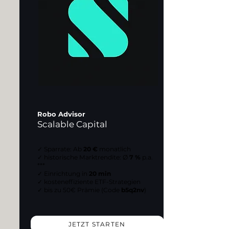
Robo Advisor
Scalable Capital
✓ Sparrate: Ab
20 €
monatlich
✓ historische Marktrendite: Ø
7 %
p.a.
***
✓ Einrichtung in
20 min
✓ kosteneffiziente ETF-Strategien
✓ bis zu 50€ Prämie (Code
b5q2nv
)
JETZT STARTEN