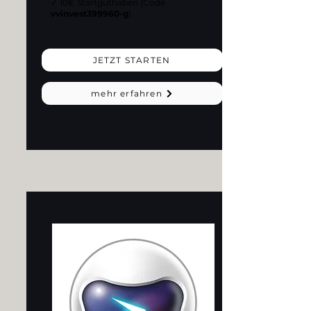
✓ 10€ Startguthaben (Code
vvinvest399960-g
)
JETZT STARTEN
mehr erfahren