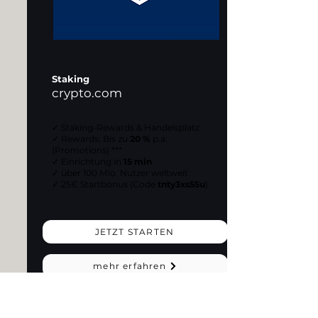
Staking
crypto.com
✓ Staking-Rewards & Handelsplatz
✓ Rewards: Bis zu
20 %
p.a.
(Promotions) ***
✓ Einrichtung in
15 min
✓ über 100 Mio. Nutzer weltweit
✓ 25€ Startbonus (Code
tnty3xs55u
)
JETZT STARTEN
mehr erfahren