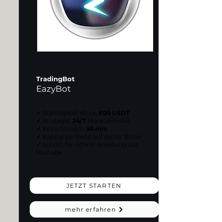
TradingBot
EazyBot
✓ Startkapital: ab ca.
600 USDT
✓ Strategie:
24/7
Marktaktivität
✓ Einrichtung in
50 min
✓ Kapital verbleibt auf deiner Börse
✓ Schritt-für-Schritt Anleitung auf
YouTube
JETZT STARTEN
mehr erfahren