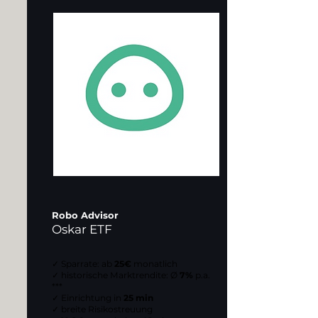
Robo Advisor
Oskar ETF
✓ Sparrate: ab
25€
monatlich
✓ historische Marktrendite: Ø
7%
p.a.
***
✓ Einrichtung in
25 min
✓ breite Risikostreuung