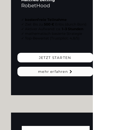
RobetHood
✓
kostenfreie Teilnahme
✓ Ziel: Bis zu
500 €
Erlös (durch Boni)
✓ Aktiver Aufwand: ca.
1–3 Stunden
✓ mathematisch basierte Strategie
✓ Top-Bewertet (Trustpilot: 4,8/5)
JETZT STARTEN
mehr erfahren