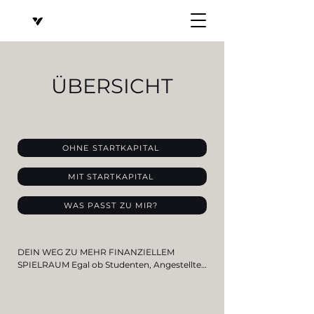
ÜBERSICHT
OHNE STARTKAPITAL
MIT STARTKAPITAL
WAS PASST ZU MIR?
DEIN WEG ZU MEHR FINANZIELLEM 
SPIELRAUM Egal ob Studenten, Angestellte 
oder Selbstständige – immer mehr 
Menschen suchen nach smarten Wegen, 
digitale Möglichkeiten für sich zu nutzen. 