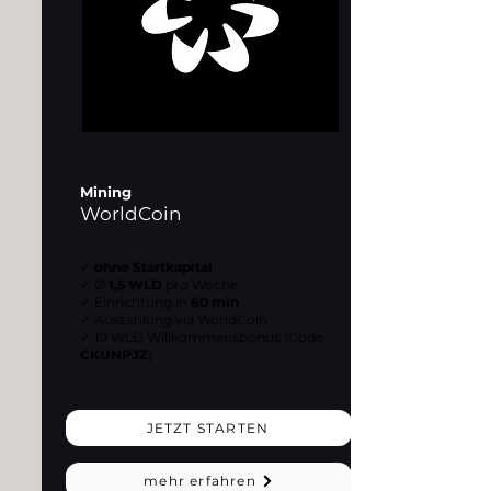
Mining
WorldCoin
✓
ohne Startkapital
✓ Ø
1,5 WLD
pro Woche
✓ Einrichtung in
60 min
✓ Auszahlung via WorldCoin
✓ 10 WLD Willkommensbonus (Code
CKUNPJZ
)
JETZT STARTEN
mehr erfahren