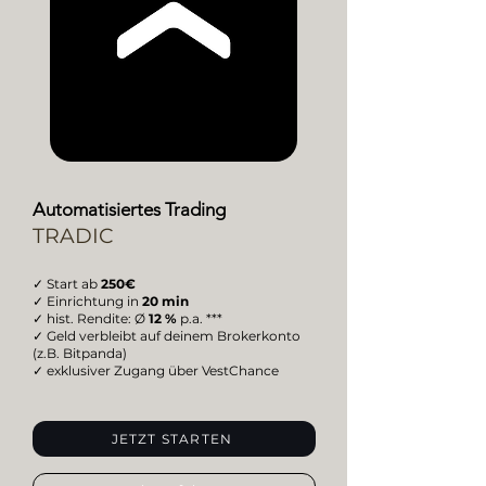
Automatisiertes Trading
TRADIC
✓ Start ab
250€
✓ Einrichtung in
20 min
✓ hist. Rendite: Ø
12 %
p.a. ***
✓ Geld verbleibt auf deinem Brokerkonto
(z.B. Bitpanda)
✓ exklusiver Zugang über VestChance
JETZT STARTEN