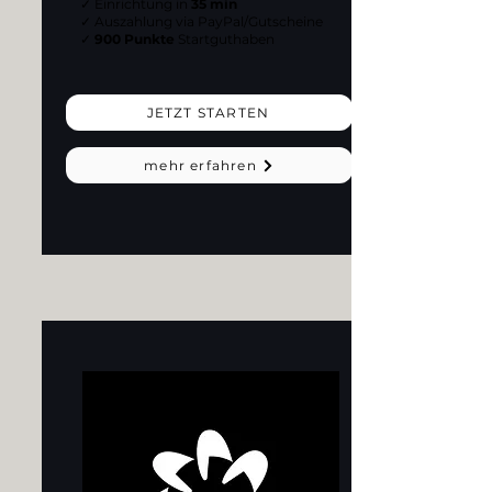
✓ Einrichtung in
35 min
✓ Auszahlung via PayPal/Gutscheine
✓
900 Punkte
Startguthaben
JETZT STARTEN
mehr erfahren