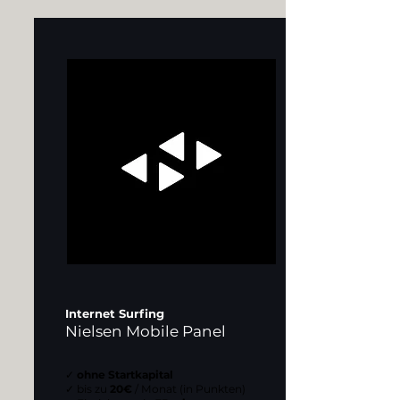
Internet Surfing
Nielsen Mobile Panel
✓
ohne Startkapital
✓ bis zu
20€
/ Monat (in Punkten)