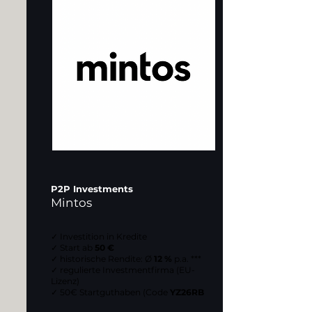
P2P Investments
Mintos
✓ Investition in Kredite
✓ Start ab
50 €
✓ historische Rendite: Ø
12 %
p.a. ***
✓ regulierte Investmentfirma (EU-
Lizenz)
✓ 50€ Startguthaben (Code
YZ26RB