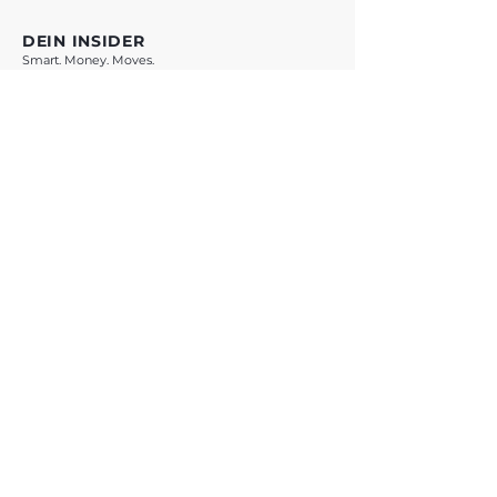
DEIN INSIDER
Smart. Money. Moves.
VORSPRUNG SICHERN *
* Mit Klick auf den Button verlässt du vestchance.com und wirst zu
WhatsApp weitergeleitet. Es gelten die Datenschutzbestimmungen von
Meta Platforms Ireland Ltd.
ANGEBOTE
Übersicht
Teste Dich