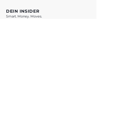
DEIN INSIDER
Smart. Money. Moves.
VORSPRUNG SICHERN *
* Mit Klick auf den Button verlässt du vestchance.com und wirst zu
WhatsApp weitergeleitet. Es gelten die Datenschutzbestimmungen von
Meta Platforms Ireland Ltd.
ANGEBOTE
Übersicht
Teste Dich