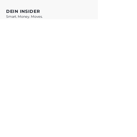
DEIN INSIDER
Smart. Money. Moves.
VORSPRUNG SICHERN *
* Mit Klick auf den Button verlässt du vestchance.com und wirst zu
WhatsApp weitergeleitet. Es gelten die Datenschutzbestimmungen von
Meta Platforms Ireland Ltd.
ANGEBOTE
Übersicht
Teste Dich