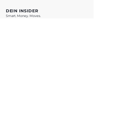
DEIN INSIDER
Smart. Money. Moves.
VORSPRUNG SICHERN *
* Mit Klick auf den Button verlässt du vestchance.com und wirst zu
WhatsApp weitergeleitet. Es gelten die Datenschutzbestimmungen von
Meta Platforms Ireland Ltd.
ANGEBOTE
Übersicht
Teste Dich