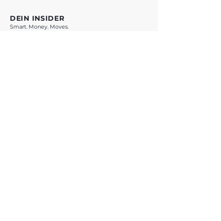
DEIN INSIDER
Smart. Money. Moves.
VORSPRUNG SICHERN *
* Mit Klick auf den Button verlässt du vestchance.com und wirst zu
WhatsApp weitergeleitet. Es gelten die Datenschutzbestimmungen von
Meta Platforms Ireland Ltd.
ANGEBOTE
Übersicht
Teste Dich