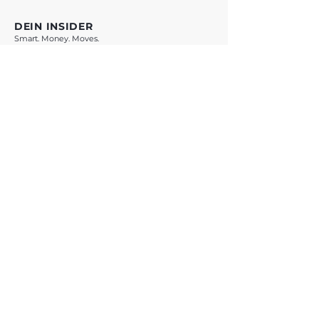
DEIN INSIDER
Smart. Money. Moves.
VORSPRUNG SICHERN *
* Mit Klick auf den Button verlässt du vestchance.com und wirst zu
WhatsApp weitergeleitet. Es gelten die Datenschutzbestimmungen von
Meta Platforms Ireland Ltd.
ANGEBOTE
Übersicht
Teste Dich