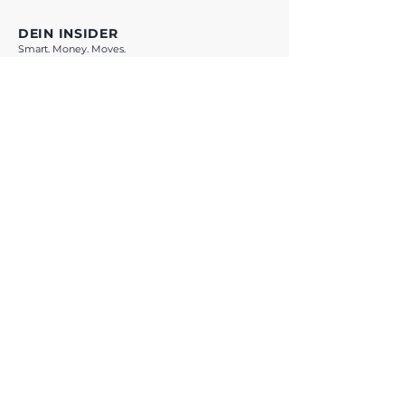
DEIN INSIDER
Smart. Money. Moves.
VORSPRUNG SICHERN *
* Mit Klick auf den Button verlässt du vestchance.com und wirst zu
WhatsApp weitergeleitet. Es gelten die Datenschutzbestimmungen von
Meta Platforms Ireland Ltd.
ANGEBOTE
Übersicht
Teste Dich