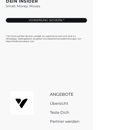
DEIN INSIDER
Smart. Money. Moves.
VORSPRUNG SICHERN *
* Mit Klick auf den Button verlässt du vestchance.com und wirst zu
WhatsApp weitergeleitet. Es gelten die Datenschutzbestimmungen von
Meta Platforms Ireland Ltd.
ANGEBOTE
Übersicht
Teste Dich
Partner werden