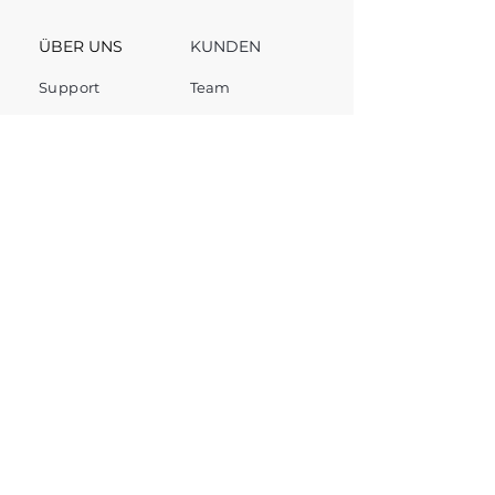
ÜBER UNS
KUNDEN
Support
Team
Channel
FAQ
Forum
Wichtiger Hinweis: VestChance ist eine unabhängige
Werbeplattform und kein Finanzdienstleister. Trotz
sorgfältiger Recherche können sich Konditionen unserer
Partner kurzfristig ändern. Alle Angaben sind daher ohne
Gewähr. Wir finanzieren uns teilweise durch Affiliate-Links.
Investitionen bergen Risiken.