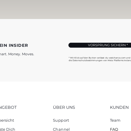
EIN INSIDER
VORSPRUNG SICHERN *
art. Money. Moves.
* Mit Klick auf den Button verlässt du vestchance.com und
die Datenschutzbestimmungen von Meta Platforms Ireland
NGEBOT
ÜBER UNS
KUNDEN
ersicht
Support
Team
ste Dich
Channel
FAQ