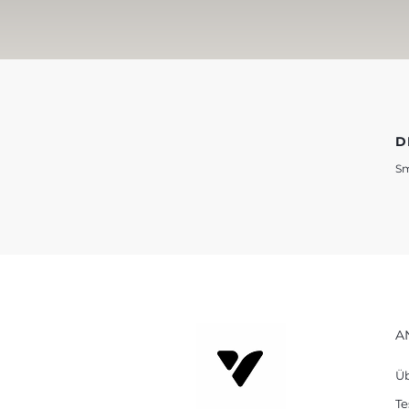
D
Sm
A
Üb
Te