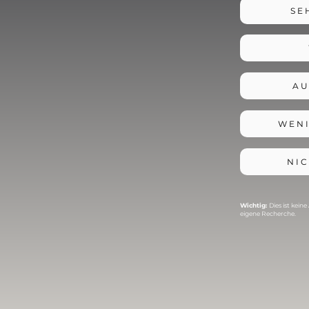
SE
A
WENI
NIC
Wichtig:
Dies ist kei
eigene Recherche.